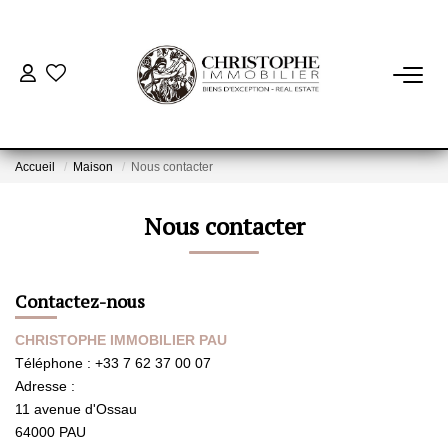
ACHETER
BIENS VENDUS
Accueil
Maison
Nous contacter
Nous contacter
VENDRE
NOTRE AGENCE
Contactez-nous
Qui Sommes-Nous
CHRISTOPHE IMMOBILIER PAU
Notre Équipe
Téléphone :
+33 7 62 37 00 07
Adresse :
Nous Rejoindre
11 avenue d'Ossau
Nos Actualités
64000
PAU