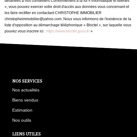
destinées à nos conseillers Conformément à la loi « informatique et libertés
», vous pouvez exercer votre droit d'accès aux données vous concernant et
les faire rectifier en contactant CHRISTOPHE IMMOBILIER
christopheimmobilier@yahoo.com. Nous vous informons de l'existence de la
liste d'opposition au démarchage téléphonique « Bloctel », sur laquelle vous
pouvez vous inscrire ici :
https://www.bloctel.gouv.fr/
»
NOS SERVICES
Nos actualités
Biens vendus
Estimation
Nos outils
LIENS UTILES