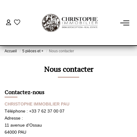
ACHETER
BIENS VENDUS
Accueil
5 pièces et +
Nous contacter
Nous contacter
VENDRE
NOTRE AGENCE
Contactez-nous
Qui Sommes-Nous
CHRISTOPHE IMMOBILIER PAU
Notre Équipe
Téléphone :
+33 7 62 37 00 07
Adresse :
Nous Rejoindre
11 avenue d'Ossau
Nos Actualités
64000
PAU