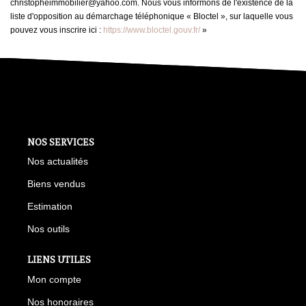
christopheimmobilier@yahoo.com. Nous vous informons de l'existence de la
liste d'opposition au démarchage téléphonique « Bloctel », sur laquelle vous
pouvez vous inscrire ici :
https://www.bloctel.gouv.fr/
»
NOS SERVICES
Nos actualités
Biens vendus
Estimation
Nos outils
LIENS UTILES
Mon compte
Nos honoraires