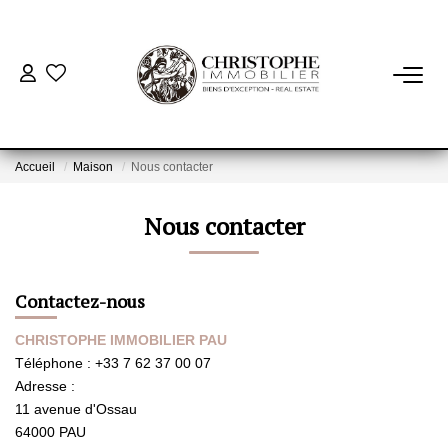
ACHETER
BIENS VENDUS
Accueil
Maison
Nous contacter
Nous contacter
VENDRE
NOTRE AGENCE
Contactez-nous
Qui Sommes-Nous
CHRISTOPHE IMMOBILIER PAU
Notre Équipe
Téléphone :
+33 7 62 37 00 07
Adresse :
Nous Rejoindre
11 avenue d'Ossau
Nos Actualités
64000
PAU