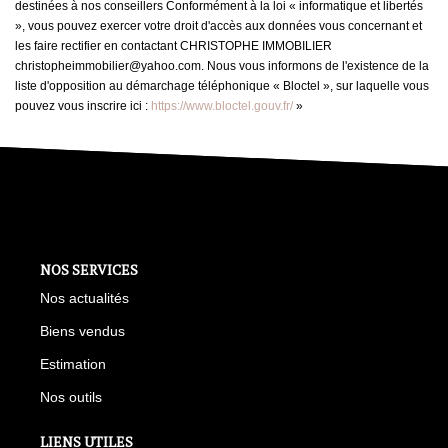
destinées à nos conseillers Conformément à la loi « informatique et libertés
», vous pouvez exercer votre droit d'accès aux données vous concernant et
les faire rectifier en contactant CHRISTOPHE IMMOBILIER
christopheimmobilier@yahoo.com. Nous vous informons de l'existence de la
liste d'opposition au démarchage téléphonique « Bloctel », sur laquelle vous
pouvez vous inscrire ici :
https://www.bloctel.gouv.fr/
»
NOS SERVICES
Nos actualités
Biens vendus
Estimation
Nos outils
LIENS UTILES