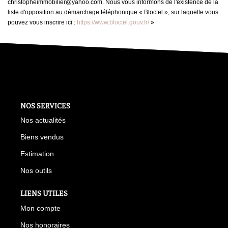
christopheimmobilier@yahoo.com. Nous vous informons de l'existence de la
liste d'opposition au démarchage téléphonique « Bloctel », sur laquelle vous
pouvez vous inscrire ici :
https://www.bloctel.gouv.fr/
»
NOS SERVICES
Nos actualités
Biens vendus
Estimation
Nos outils
LIENS UTILES
Mon compte
Nos honoraires