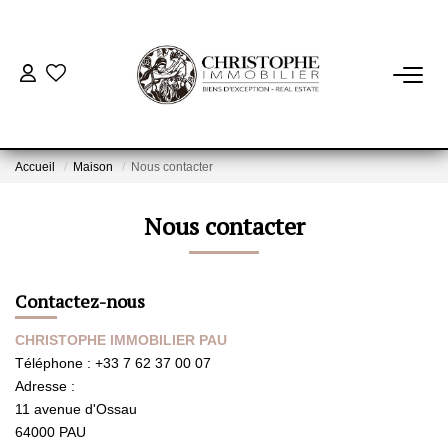
ACHETER
BIENS VENDUS
Accueil
Maison
Nous contacter
Nous contacter
VENDRE
NOTRE AGENCE
Contactez-nous
Qui Sommes-Nous
CHRISTOPHE IMMOBILIER PAU
Notre Équipe
Téléphone :
+33 7 62 37 00 07
Adresse :
Nous Rejoindre
11 avenue d'Ossau
Nos Actualités
64000
PAU