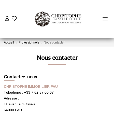
ACHETER
BIENS VENDUS
Accueil
Professionnels
Nous contacter
Nous contacter
VENDRE
NOTRE AGENCE
Contactez-nous
Qui Sommes-Nous
CHRISTOPHE IMMOBILIER PAU
Notre Équipe
Téléphone :
+33 7 62 37 00 07
Adresse :
Nous Rejoindre
11 avenue d'Ossau
Nos Actualités
64000
PAU