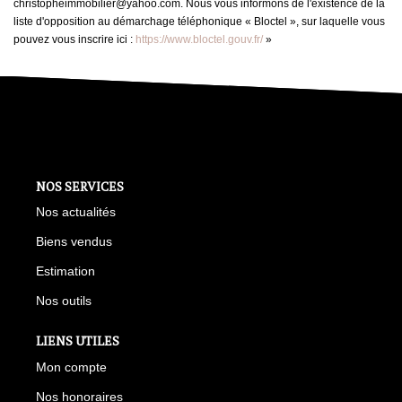
christopheimmobilier@yahoo.com. Nous vous informons de l'existence de la
liste d'opposition au démarchage téléphonique « Bloctel », sur laquelle vous
pouvez vous inscrire ici :
https://www.bloctel.gouv.fr/
»
NOS SERVICES
Nos actualités
Biens vendus
Estimation
Nos outils
LIENS UTILES
Mon compte
Nos honoraires