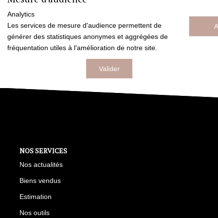
Nos Actualités
Analytics
Les services de mesure d'audience permettent de
A
CONTACT
générer des statistiques anonymes et aggrégées de
fréquentation utiles à l'amélioration de notre site.
ESTIMATION
Valider
NOS SERVICES
Nos actualités
Biens vendus
Estimation
Nos outils