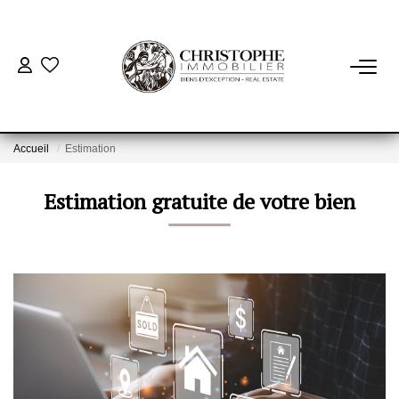
ACHETER
BIENS VENDUS
Accueil
Estimation
Estimation gratuite de votre bien
VENDRE
NOTRE AGENCE
Qui Sommes-Nous
Notre Équipe
Nous Rejoindre
Nos Actualités