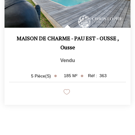
MAISON DE CHARME - PAU EST - OUSSE
,
Ousse
Vendu
185
M²
Réf :
363
5
Pièce(s)