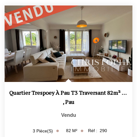
Quartier Trespoey À Pau T3 Traversant 82m² Avec Balcon,...
,
Pau
Vendu
82
M²
Réf :
290
3
Pièce(s)