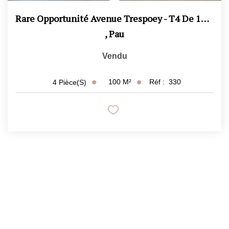
Rare Opportunité Avenue Trespoey - T4 De 100 M² Avec Garage...
,
Pau
Vendu
100
M²
Réf :
330
4
Pièce(s)