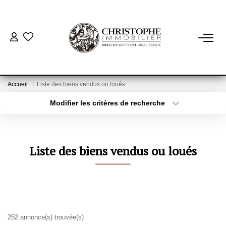
ACHETER
BIENS VENDUS
Accueil
Liste des biens vendus ou loués
Modifier les critères de recherche
Localisation
Type de bien
VENDRE
Localisation
Sélectionnez...
NOTRE AGENCE
Surface min
Budget max
Liste des biens vendus ou loués
Qui Sommes-Nous
Plus de critères
Créer une alerte
Notre Équipe
Nous Rejoindre
Nos Actualités
252 annonce(s) trouvée(s)