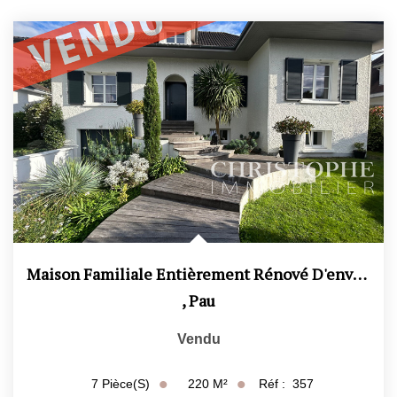
CONTACT
ESTIMATION
Maison Familiale Entièrement Rénové D'environ 220 M2 - 5...
,
Pau
Vendu
220
M²
Réf :
357
7
Pièce(s)