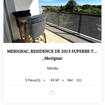
MERIGNAC. RESIDENCE DE 2013 SUPERBE T3 DE 65M2 TERRASSES ET...
,
Merignac
Vendu
65
M²
Réf :
211
3
Pièce(s)