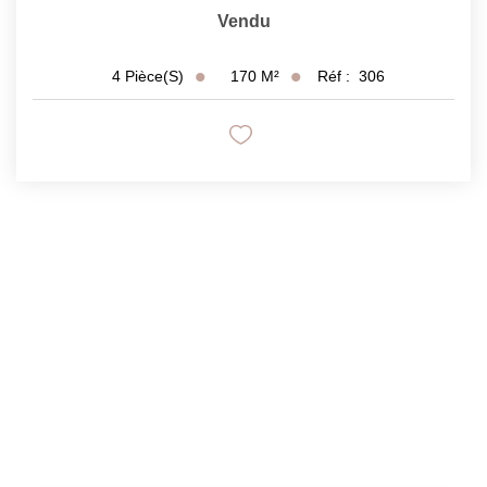
Vendu
170
M²
Réf :
306
4
Pièce(s)