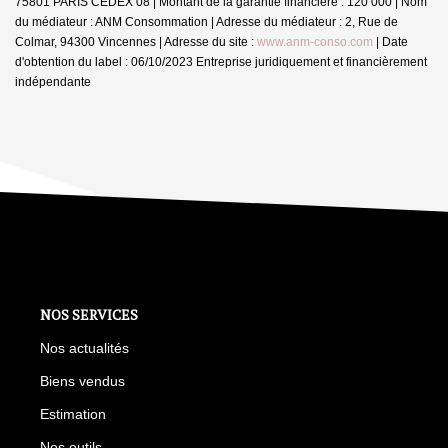
75801 PARIS CEDEX 08 | Montant de la garantie financière : 120 000 | Nom
du médiateur : ANM Consommation | Adresse du médiateur : 2, Rue de
Colmar, 94300 Vincennes | Adresse du site :
www.anm-conso.com
| Date
d'obtention du label : 06/10/2023
Entreprise juridiquement et financièrement
indépendante
NOS SERVICES
Nos actualités
Biens vendus
Estimation
Nos outils