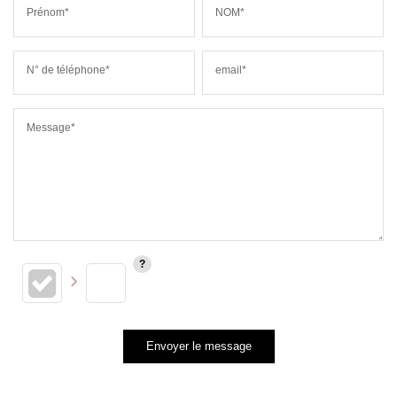
Prénom*
NOM*
N° de téléphone*
email*
Message*
Envoyer le message