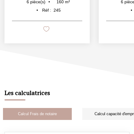
160
m²
6
pièce(s)
6
pièce
Réf :
245
Les calculatrices
Calcul Frais de notaire
Calcul capacité d'empr