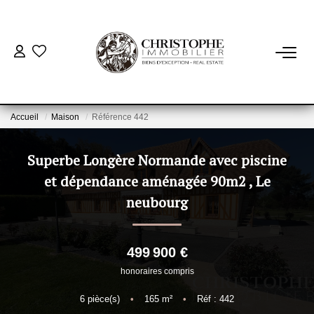
ACHETER
BIENS VENDUS
Accueil
Maison
Référence 442
VENDRE
Superbe Longère Normande avec piscine
et dépendance aménagée 90m2
,
Le
NOTRE AGENCE
neubourg
Qui Sommes-Nous
499 900 €
Notre Équipe
honoraires compris
Nous Rejoindre
6
pièce(s)
•
165
m²
•
Réf : 442
Nos Actualités