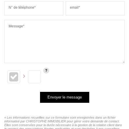
N° de téléphone*
email*
Message*
Envoyer le message
« Les informations recueillies sur ce formulaire sont enregistrées dans un fichier
informatisé par CHRISTOPHE IMMOBILIER pour gérer votre demande de contact.
Elles sont conservées pour la durée nécessaire à la gestion de la relation client dans
le respect des prescriptions légales applicables et sont destinées à nos conseillers