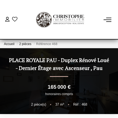
ACHETER
BIENS VENDUS
Accueil
2 pièces
Référence 468
VENDRE
PLACE ROYALE PAU - Duplex Rénové Loué
- Dernier Étage avec Ascenseur
,
Pau
NOTRE AGENCE
165 000 €
Qui Sommes-Nous
honoraires compris
Notre Équipe
Nous Rejoindre
2
pièce(s)
•
37
m²
•
Réf : 468
Nos Actualités