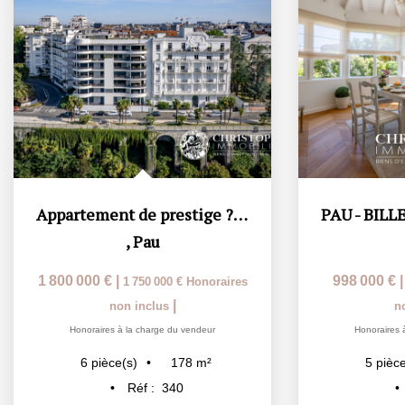
Appartement de prestige ? Pau, Boulevard des Pyrénées...
,
Pau
1 800 000 €
|
998 000 €
1 750 000 €
Honoraires
|
non inclus
n
Honoraires à la charge du vendeur
Honoraires 
178
m²
6
pièce(s)
5
pièce
Réf :
340