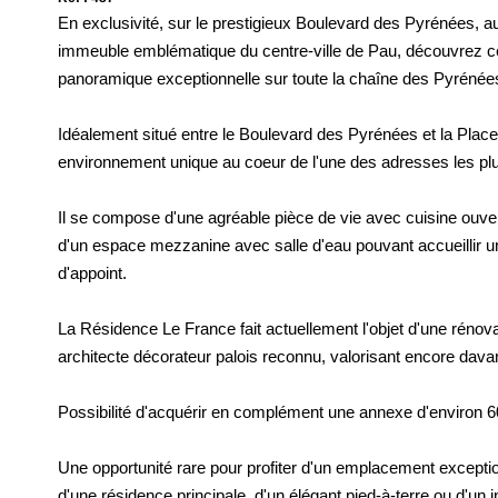
En exclusivité, sur le prestigieux Boulevard des Pyrénées, 
immeuble emblématique du centre-ville de Pau, découvrez ce
panoramique exceptionnelle sur toute la chaîne des Pyrénée
Idéalement situé entre le Boulevard des Pyrénées et la Place
environnement unique au coeur de l'une des adresses les pl
Il se compose d'une agréable pièce de vie avec cuisine ouve
d'un espace mezzanine avec salle d'eau pouvant accueillir
d'appoint.
La Résidence Le France fait actuellement l'objet d'une réno
architecte décorateur palois reconnu, valorisant encore davant
Possibilité d'acquérir en complément une annexe d'environ 6
Une opportunité rare pour profiter d'un emplacement excepti
d'une résidence principale, d'un élégant pied-à-terre ou d'un 