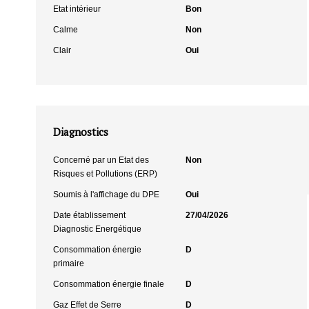
Etat intérieur
Bon
Calme
Non
Clair
Oui
Diagnostics
Concerné par un Etat des
Non
Risques et Pollutions (ERP)
Soumis à l'affichage du DPE
Oui
Date établissement
27/04/2026
Diagnostic Energétique
Consommation énergie
D
primaire
Consommation énergie finale
D
Gaz Effet de Serre
D