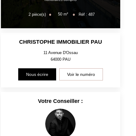
50
m²
2
pièce(s)
Réf :
487
CHRISTOPHE IMMOBILIER PAU
11 Avenue D'Ossau
64000
PAU
Nous écrire
Voir le numéro
Votre Conseiller :