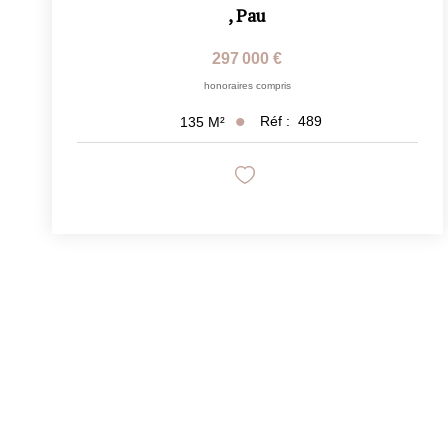
,
Pau
297 000 €
honoraires compris
Réf :
489
135
M²