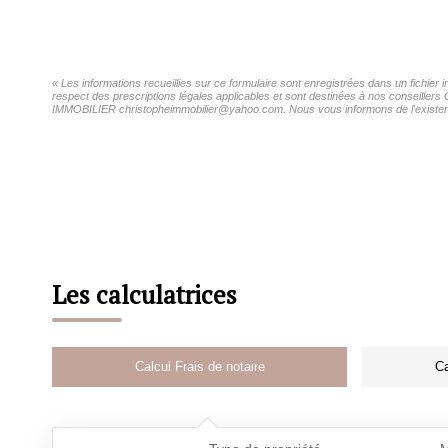
« Les informations recueillies sur ce formulaire sont enregistrées dans un fichi
respect des prescriptions légales applicables et sont destinées à nos conseillers
IMMOBILIER christopheimmobilier@yahoo.com. Nous vous informons de l'existence d
Les calculatrices
Calcul Frais de notaire
Ca