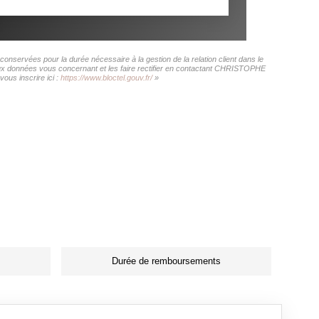
nservées pour la durée nécessaire à la gestion de la relation client dans le
s aux données vous concernant et les faire rectifier en contactant CHRISTOPHE
ous inscrire ici :
https://www.bloctel.gouv.fr/
»
Durée de remboursements