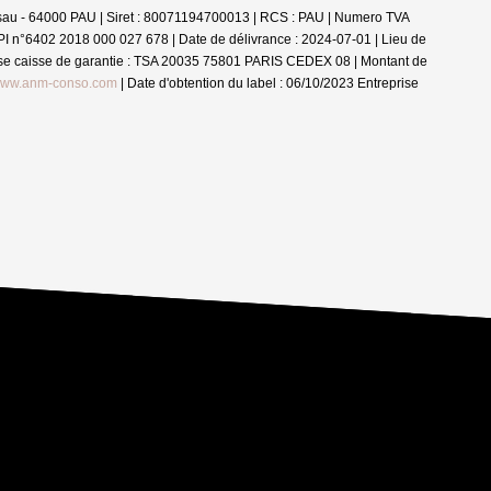
au - 64000 PAU | Siret : 80071194700013 | RCS : PAU | Numero TVA
CPI n°6402 2018 000 027 678 | Date de délivrance : 2024-07-01 | Lieu de
se caisse de garantie : TSA 20035 75801 PARIS CEDEX 08 | Montant de
ww.anm-conso.com
| Date d'obtention du label : 06/10/2023
Entreprise