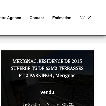
otre Agence
Contact
Estimation
MERIGNAC. RESIDENCE DE 2013
SUPERBE T3 DE 65M2 TERRASSES
ET 2 PARKINGS
,
Merignac
Vendu
65
m²
3
pièce(s)
Réf :
211