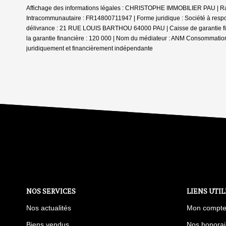
Affichage des informations légales : CHRISTOPHE IMMOBILIER PAU | Ra
Intracommunautaire : FR14800711947 | Forme juridique : Société à respon
délivrance : 21 RUE LOUIS BARTHOU 64000 PAU | Caisse de garantie fi
la garantie financière : 120 000 | Nom du médiateur : ANM Consommation
juridiquement et financièrement indépendante
NOS SERVICES
LIENS UTIL
Nos actualités
Mon compt
Biens vendus
Nos honorai