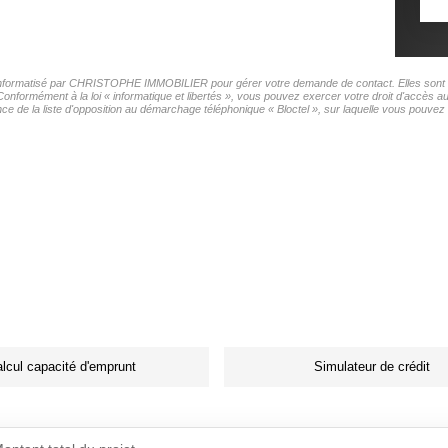
er informatisé par CHRISTOPHE IMMOBILIER pour gérer votre demande de contact. Elles sont co
 Conformément à la loi « informatique et libertés », vous pouvez exercer votre droit d'accè
e la liste d'opposition au démarchage téléphonique « Bloctel », sur laquelle vous pouvez v
lcul capacité d'emprunt
Simulateur de crédit