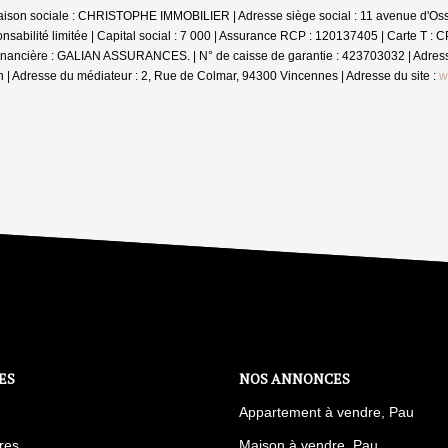
ison sociale : CHRISTOPHE IMMOBILIER | Adresse siège social : 11 avenue d'Oss
sabilité limitée | Capital social : 7 000 | Assurance RCP : 120137405 |
Carte T : 
nancière : GALIAN ASSURANCES. | N° de caisse de garantie : 423703032 | Adres
 | Adresse du médiateur : 2, Rue de Colmar, 94300 Vincennes | Adresse du site :
w
ES
NOS ANNONCES
e
Appartement à vendre, Pau
res
Maison à vendre, Pau