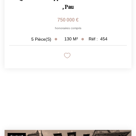
,
Pau
750 000 €
honoraires compris
130
M²
Réf :
454
5
Pièce(s)