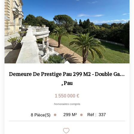
Demeure De Prestige Pau 299 M2 - Double Garage - 3 Caves -...
,
Pau
1 550 000 €
honoraires compris
299
M²
Réf :
337
8
Pièce(s)