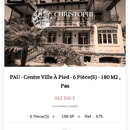
Exclusif
PAU - Centre Ville À Pied - 6 Pièce(s) - 180 M2
,
Pau
662 500 €
honoraires compris
188
M²
Réf :
475
6
Pièce(s)