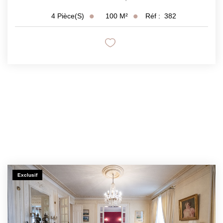
100
M²
Réf :
382
4
Pièce(s)
Exclusif