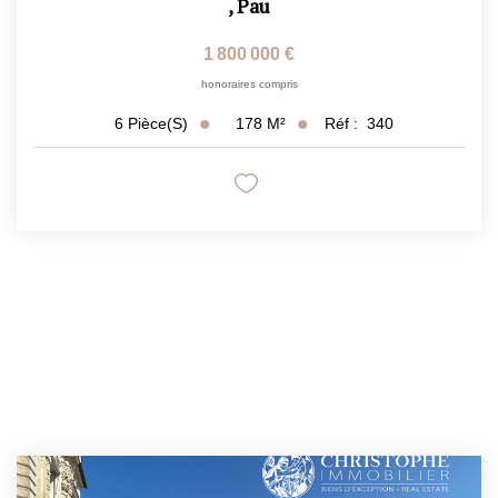
,
Pau
1 800 000 €
honoraires compris
178
M²
Réf :
340
6
Pièce(s)