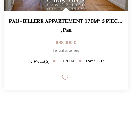
PAU - BILLERE APPARTEMENT 170M² 5 PIECES- JARDIN 360 M²
,
Pau
998 000 €
honoraires compris
170
M²
Réf :
507
5
Pièce(s)