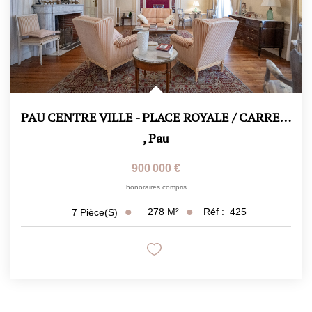
PAU CENTRE VILLE - PLACE ROYALE / CARRE D'OR HISTORIQUE
,
Pau
900 000 €
honoraires compris
278
M²
Réf :
425
7
Pièce(s)