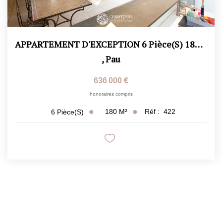
APPARTEMENT D'EXCEPTION 6 Pièce(s) 180 M2
,
Pau
636 000 €
honoraires compris
180
M²
Réf :
422
6
Pièce(s)