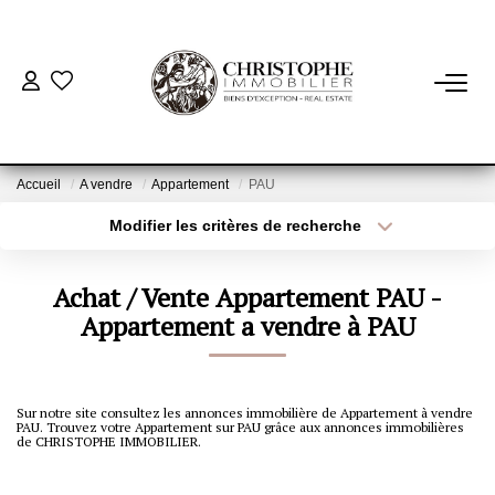
ACHETER
BIENS VENDUS
Accueil
A vendre
Appartement
PAU
Modifier les critères de recherche
Localisation
Type de bien
VENDRE
Localisation
Sélectionnez...
Achat / Vente Appartement PAU -
NOTRE AGENCE
Surface min
Appartement a vendre à PAU
Budget max
Qui Sommes-Nous
Plus de critères
Créer une alerte
Notre Équipe
Sur notre site consultez les annonces immobilière de Appartement à vendre
PAU. Trouvez votre Appartement sur PAU grâce aux annonces immobilières
Nous Rejoindre
de CHRISTOPHE IMMOBILIER.
Nos Actualités