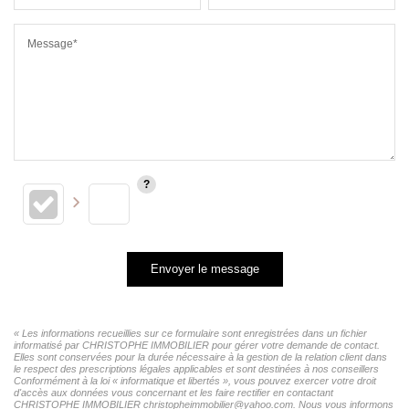
Message*
Envoyer le message
« Les informations recueillies sur ce formulaire sont enregistrées dans un fichier
informatisé par CHRISTOPHE IMMOBILIER pour gérer votre demande de contact.
Elles sont conservées pour la durée nécessaire à la gestion de la relation client dans
le respect des prescriptions légales applicables et sont destinées à nos conseillers
Conformément à la loi « informatique et libertés », vous pouvez exercer votre droit
d'accès aux données vous concernant et les faire rectifier en contactant
CHRISTOPHE IMMOBILIER christopheimmobilier@yahoo.com. Nous vous informons