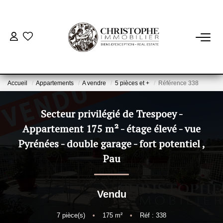
ACHETER
BIENS VENDUS
Accueil
Appartements
A vendre
5 pièces et +
Référence 338
VENDRE
Secteur privilégié de Trespoey -
Appartement 175 m² - étage élevé - vue
NOTRE AGENCE
Pyrénées - double garage - fort potentiel
,
Pau
Qui Sommes-Nous
Notre Équipe
Vendu
Nous Rejoindre
Nos Actualités
7
pièce(s)
•
175
m²
•
Réf : 338