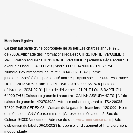
Mentions légales
Ce bien fait partie d'une copropriété de 39 lots.Les charges annuelles sont
de 7000€.
Affichage des informations légales : CHRISTOPHE IMMOBILIER
PAU | Raison sociale : CHRISTOPHE IMMOBILIER | Adresse siège social : 11
avenue d'Ossau - 64000 PAU | Siret : 80071194700013 | RCS : PAU |
Numero TVA Intracommunautaire : FR14800711947 | Forme
juridique : Société à responsabilité limitée | Capital social : 7 000 | Assurance
RCP : 120137405 |
Carte T : CPI n°6402 2018 000 027 678 | Date de
délivrance : 2024-07-01 | Lieu de délivrance : 21 RUE LOUIS BARTHOU
64000 PAU | Caisse de garantie financière : GALIAN ASSURANCES. | N° de
caisse de garantie : 423703032 | Adresse caisse de garantie : TSA 20035
75801 PARIS CEDEX 08 | Montant de la garantie financière : 120 000 | Nom
du médiateur : ANM Consommation | Adresse du médiateur : 2, Rue de
Colmar, 94300 Vincennes | Adresse du site :
www.anm-conso.com
| Date
d'obtention du label : 06/10/2023
Entreprise juridiquement et financièrement
indépendante