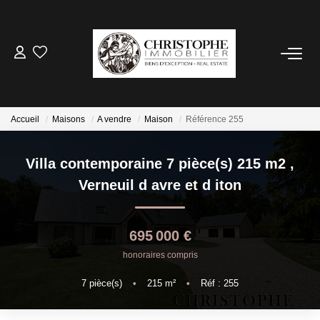
ACHETER
BIENS VENDUS
Accueil
Maisons
A vendre
Maison
Référence 255
VENDRE
Villa contemporaine 7 pièce(s) 215 m2
,
Verneuil d avre et d iton
NOTRE AGENCE
Qui Sommes-Nous
695 000 €
Notre Équipe
honoraires compris
Nous Rejoindre
7
pièce(s)
•
215
m²
•
Réf : 255
Nos Actualités