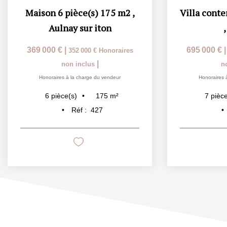
Maison 6 pièce(s) 175 m2
,
Aulnay sur iton
369 000 €
|
695 000 €
352 000 €
Honoraires
|
non inclus
n
Honoraires à la charge du vendeur
Honoraires 
175
m²
6
pièce(s)
7
pièce
Réf :
427