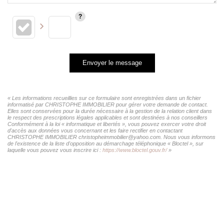
Envoyer le message
« Les informations recueillies sur ce formulaire sont enregistrées dans un fichier
informatisé par CHRISTOPHE IMMOBILIER pour gérer votre demande de contact.
Elles sont conservées pour la durée nécessaire à la gestion de la relation client dans
le respect des prescriptions légales applicables et sont destinées à nos conseillers
Conformément à la loi « informatique et libertés », vous pouvez exercer votre droit
d'accès aux données vous concernant et les faire rectifier en contactant
CHRISTOPHE IMMOBILIER christopheimmobilier@yahoo.com. Nous vous informons
de l'existence de la liste d'opposition au démarchage téléphonique « Bloctel », sur
laquelle vous pouvez vous inscrire ici :
https://www.bloctel.gouv.fr/
»