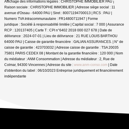
Affichage des informations légales : CHRISTOPHE IMMOBILIER PAU |
Raison sociale : CHRISTOPHE IMMOBILIER | Adresse siège social : 11
avenue d'Ossau - 64000 PAU | Siret : 80071194700013 | RCS : PAU |
Numero TVA Intracommunautaire : FR14800711947 | Forme
juridique : Société à responsabilité limitée | Capital social : 7 000 | Assurance
RCP : 120137405 |
Carte T : CPI n°6402 2018 000 027 678 | Date de
délivrance : 2024-07-01 | Lieu de délivrance : 21 RUE LOUIS BARTHOU
64000 PAU | Caisse de garantie financière : GALIAN ASSURANCES. | N° de
caisse de garantie : 423703032 | Adresse caisse de garantie : TSA 20035
75801 PARIS CEDEX 08 | Montant de la garantie financière : 120 000 | Nom
du médiateur : ANM Consommation | Adresse du médiateur : 2, Rue de
Colmar, 94300 Vincennes | Adresse du site :
www.anm-conso.com
| Date
d'obtention du label : 06/10/2023
Entreprise juridiquement et financièrement
indépendante