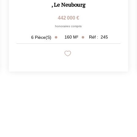
,
Le Neubourg
442 000 €
honoraires compris
160
M²
Réf :
245
6
Pièce(s)