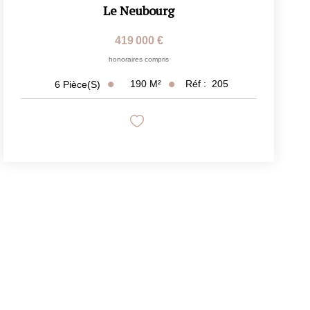
Le Neubourg
419 000 €
honoraires compris
190
M²
Réf :
205
6
Pièce(s)