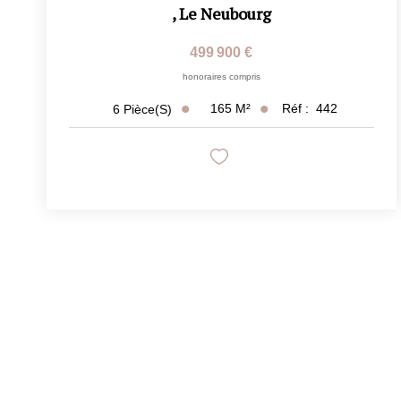
,
Le Neubourg
499 900 €
honoraires compris
165
M²
Réf :
442
6
Pièce(s)