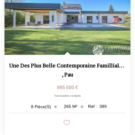
Une Des Plus Belle Contemporaine Familliale Proche Du...
,
Pau
995 000 €
honoraires compris
265
M²
Réf :
389
8
Pièce(s)