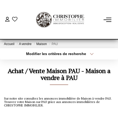
ACHETER
BIENS VENDUS
Accueil
A vendre
Maison
PAU
Modifier les critères de recherche
Localisation
Type de bien
VENDRE
Localisation
Sélectionnez...
Achat / Vente Maison PAU - Maison a
NOTRE AGENCE
Surface min
vendre à PAU
Budget max
Qui Sommes-Nous
Plus de critères
Créer une alerte
Notre Équipe
Sur notre site consultez les annonces immobilière de Maison à vendre PAU.
Trouvez votre Maison sur PAU grâce aux annonces immobilières de
Nous Rejoindre
CHRISTOPHE IMMOBILIER.
Nos Actualités