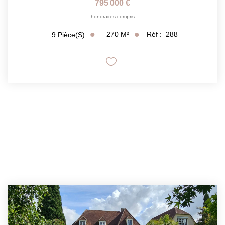
795 000 €
honoraires compris
270
M²
Réf :
288
9
Pièce(s)