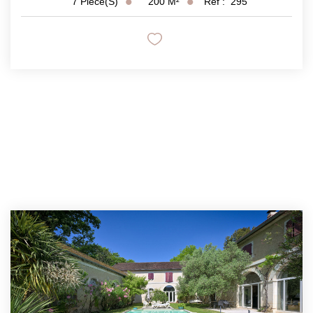
200
M²
Réf :
295
7
Pièce(s)