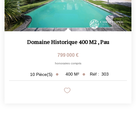
Domaine Historique 400 M2
,
Pau
799 000 €
honoraires compris
400
M²
Réf :
303
10
Pièce(s)