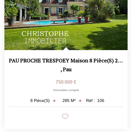
PAU PROCHE TRESPOEY Maison 8 Pièce(s) 285m2 CLASSISSISME...
,
Pau
750 000 €
honoraires compris
285
M²
Réf :
106
8
Pièce(s)