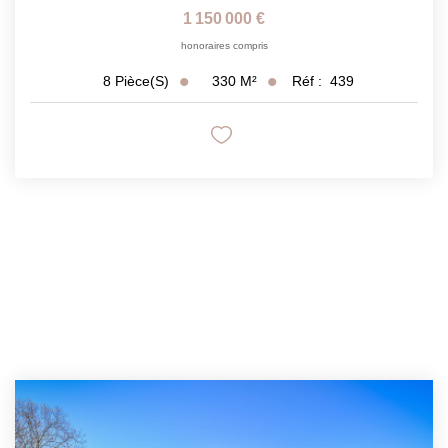
1 150 000 €
honoraires compris
330
M²
Réf :
439
8
Pièce(s)