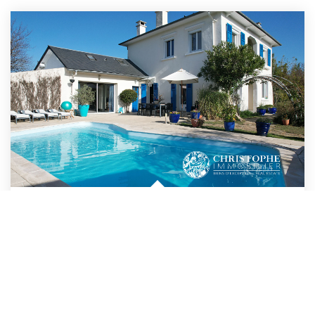
PAU SUD - Maison 250 M² - Piscine - Studio Indépendant -...
,
Pau
640 000 €
honoraires compris
250
M²
Réf :
472
8
Pièce(s)