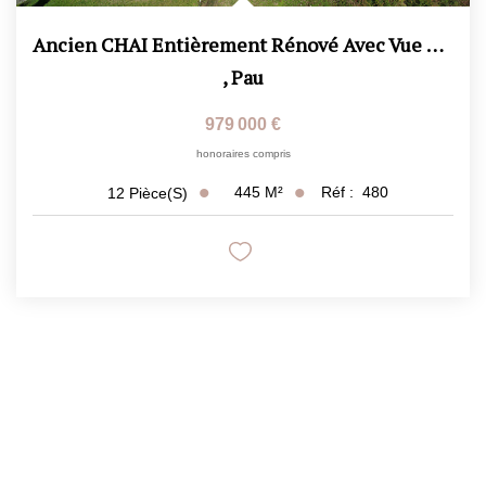
Ancien CHAI Entièrement Rénové Avec Vue Pyrénées - Deux...
,
Pau
979 000 €
honoraires compris
445
M²
Réf :
480
12
Pièce(s)