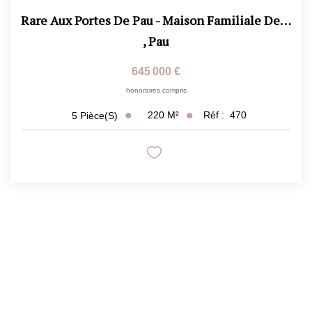
Rare Aux Portes De Pau - Maison Familiale De 220 M² Avec...
,
Pau
645 000 €
honoraires compris
220
M²
Réf :
470
5
Pièce(s)