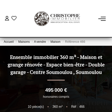
ACHETER
BIENS VENDUS
Accueil
Maisons
A vendre
Maison
Référence 466
VENDRE
Ensemble immobilier 360 m² - Maison et
grange rénovée - Espace bien-être - Double
NOTRE AGENCE
garage - Centre Soumoulou
,
Soumoulou
Qui Sommes-Nous
495 000 €
Notre Équipe
honoraires compris
Nous Rejoindre
10
pièce(s)
•
360
m²
•
Réf : 466
Nos Actualités