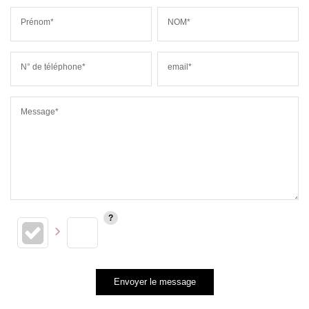
Prénom*
NOM*
N° de téléphone*
email*
Message*
Envoyer le message