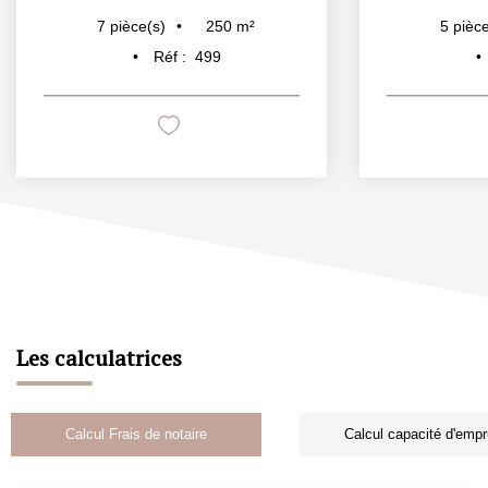
250
m²
7
pièce(s)
5
pièce
Réf :
499
Les calculatrices
Calcul Frais de notaire
Calcul capacité d'empr