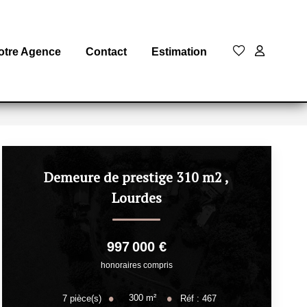
otre Agence
Contact
Estimation
Demeure de prestige 310 m2
,
Lourdes
997 000 €
honoraires compris
300
m²
7
pièce(s)
Réf :
467