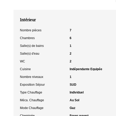
Intérieur
Nombre pièces
7
Chambres
6
Salle(s) de bains
1
Salle(s) d'eau
2
WC
2
Cuisine
Indépendante Equipée
Nombre niveaux
1
Exposition Séjour
SUD
Type Chauffage
Individuel
Méca. Chauffage
Au Sol
Mode Chauffage
Gaz
Cheminée
Foyer ouvert