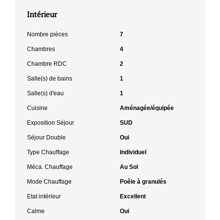
Intérieur
Nombre pièces
7
Chambres
4
Chambre RDC
2
Salle(s) de bains
1
Salle(s) d'eau
1
Cuisine
Aménagée/équipée
Exposition Séjour
SUD
Séjour Double
Oui
Type Chauffage
Individuel
Méca. Chauffage
Au Sol
Mode Chauffage
Poêle à granulés
Etat intérieur
Excellent
Calme
Oui