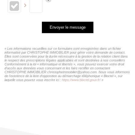
Envoyer le message
« Les informations recueillies sur ce formulaire sont enregistrées dans un fichier
informatisé par CHRISTOPHE IMMOBILIER pour gérer votre demande de contact.
Elles sont conservées pour la durée nécessaire à la gestion de la relation client dans
le respect des prescriptions légales applicables et sont destinées à nos conseillers
Conformément à la loi « informatique et libertés », vous pouvez exercer votre droit
d'accès aux données vous concernant et les faire rectifier en contactant
CHRISTOPHE IMMOBILIER christopheimmobilier@yahoo.com. Nous vous informons
de l'existence de la liste d'opposition au démarchage téléphonique « Bloctel », sur
laquelle vous pouvez vous inscrire ici :
https://www.bloctel.gouv.fr/
»