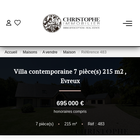
ACHETER
BIENS VENDUS
Accueil
Maisons
A vendre
Maison
Référence 483
VENDRE
Villa contemporaine 7 pièce(s) 215 m2
,
Evreux
NOTRE AGENCE
695 000 €
Qui Sommes-Nous
honoraires compris
Notre Équipe
Nous Rejoindre
7
pièce(s)
•
215
m²
•
Réf : 483
Nos Actualités