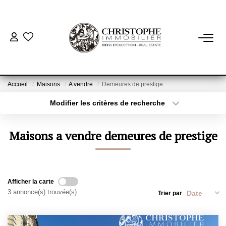
ACHETER
BIENS VENDUS
Accueil
Maisons
A vendre
Demeures de prestige
Modifier les critères de recherche
Localisation
Type de bien
VENDRE
Localisation
Sélectionnez...
Maisons a vendre demeures de prestige
NOTRE AGENCE
Surface min
Budget max
Qui Sommes-Nous
Plus de critères
Créer une alerte
Notre Équipe
Afficher la carte
3 annonce(s) trouvée(s)
Trier par
Nous Rejoindre
Nos Actualités