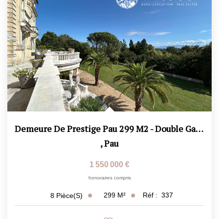
CONTACT
ESTIMATION
Demeure De Prestige Pau 299 M2 - Double Garage - 3 Caves -...
,
Pau
1 550 000 €
honoraires compris
299
M²
Réf :
337
8
Pièce(s)