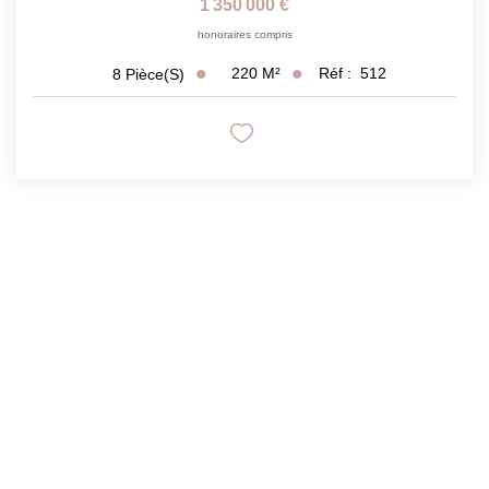
1 350 000 €
honoraires compris
220
M²
Réf :
512
8
Pièce(s)