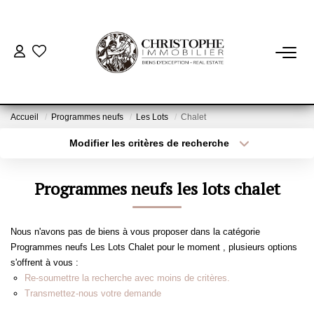
ACHETER
BIENS VENDUS
Accueil
Programmes neufs
Les Lots
Chalet
Modifier les critères de recherche
Localisation
Type de bien
VENDRE
Localisation
Sélectionnez...
Programmes neufs les lots chalet
NOTRE AGENCE
Surface min
Budget max
Qui Sommes-Nous
Nous n'avons pas de biens à vous proposer dans la catégorie
Plus de critères
Créer une alerte
Programmes neufs Les Lots Chalet pour le moment , plusieurs options
Notre Équipe
s'offrent à vous :
Nous Rejoindre
Re-soumettre la recherche avec moins de critères.
Transmettez-nous votre demande
Nos Actualités