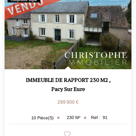
Compromis Signé
CONTACT
ESTIMATION
IMMEUBLE DE RAPPORT 230 M2
,
Pacy Sur Eure
299 900 €
230
M²
Réf :
91
10
Pièce(s)