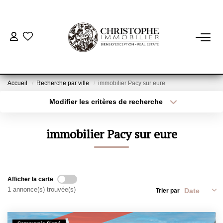
ACHETER
BIENS VENDUS
Accueil
Recherche par ville
immobilier Pacy sur eure
Modifier les critères de recherche
Localisation
Type de bien
VENDRE
Localisation
Sélectionnez...
immobilier Pacy sur eure
NOTRE AGENCE
Surface min
Budget max
Qui Sommes-Nous
Plus de critères
Créer une alerte
Notre Équipe
Afficher la carte
1 annonce(s) trouvée(s)
Trier par
Nous Rejoindre
Nos Actualités