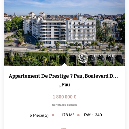
CONTACT
ESTIMATION
Appartement De Prestige ? Pau, Boulevard Des Pyrénées...
,
Pau
1 800 000 €
honoraires compris
178
M²
Réf :
340
6
Pièce(s)