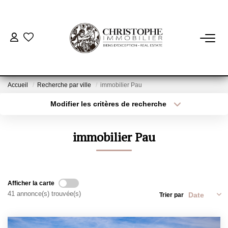
ACHETER
BIENS VENDUS
Accueil
Recherche par ville
immobilier Pau
Modifier les critères de recherche
Localisation
Type de bien
VENDRE
Localisation
Sélectionnez...
immobilier Pau
NOTRE AGENCE
Surface min
Budget max
Qui Sommes-Nous
Plus de critères
Créer une alerte
Notre Équipe
Afficher la carte
41 annonce(s) trouvée(s)
Trier par
Nous Rejoindre
Nos Actualités