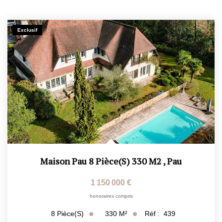
Exclusif
Maison Pau 8 Pièce(s) 330 M2
,
Pau
1 150 000 €
honoraires compris
330
M²
Réf :
439
8
Pièce(s)