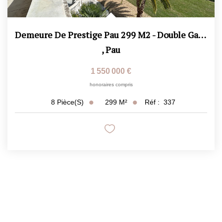
Demeure De Prestige Pau 299 M2 - Double Garage - 3 Caves -...
,
Pau
1 550 000 €
honoraires compris
299
M²
Réf :
337
8
Pièce(s)