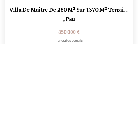
Villa De Maître De 280 M² Sur 1370 M² Terrain -...
,
Pau
850 000 €
honoraires compris
280
M²
Réf :
324
10
Pièce(s)