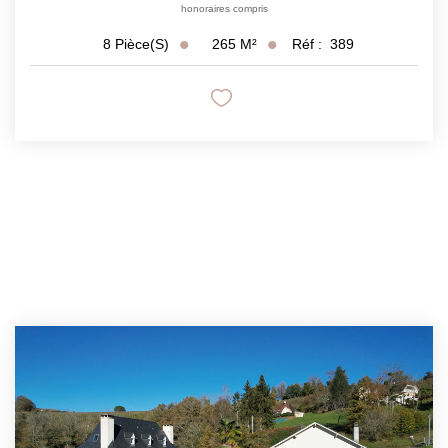
honoraires compris
265
M²
Réf :
389
8
Pièce(s)