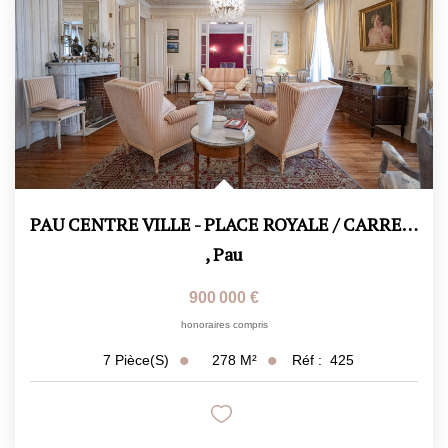
PAU CENTRE VILLE - PLACE ROYALE / CARRE D'OR HISTORIQUE
,
Pau
900 000 €
honoraires compris
278
M²
Réf :
425
7
Pièce(s)