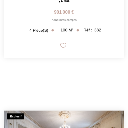
901 000 €
honoraires compris
100
M²
Réf :
382
4
Pièce(s)
Exclusif