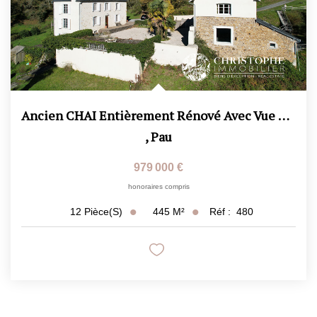
Ancien CHAI Entièrement Rénové Avec Vue Pyrénées - Deux...
,
Pau
979 000 €
honoraires compris
445
M²
Réf :
480
12
Pièce(s)