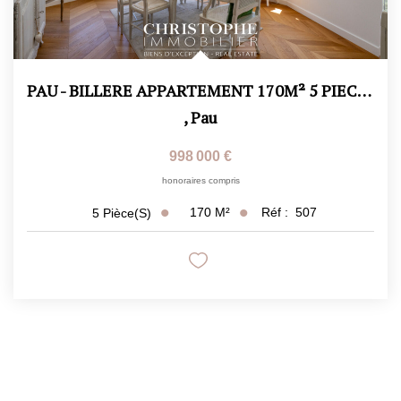
PAU - BILLERE APPARTEMENT 170M² 5 PIECES- JARDIN 360 M²
,
Pau
998 000 €
honoraires compris
170
M²
Réf :
507
5
Pièce(s)