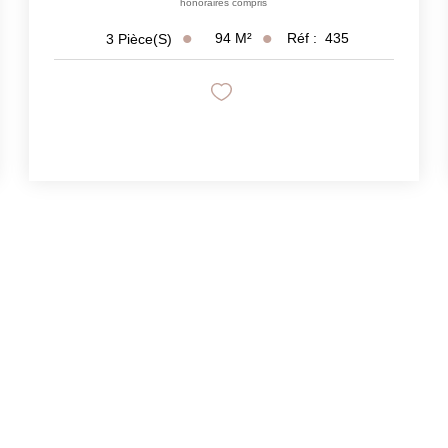
honoraires compris
94
M²
Réf :
435
3
Pièce(s)