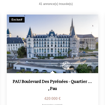
41 annonce(s) trouvée(s)
Exclusif
PAU Boulevard Des Pyrénées - Quartier Du Château - Ancien...
,
Pau
420 000 €
honoraires compris