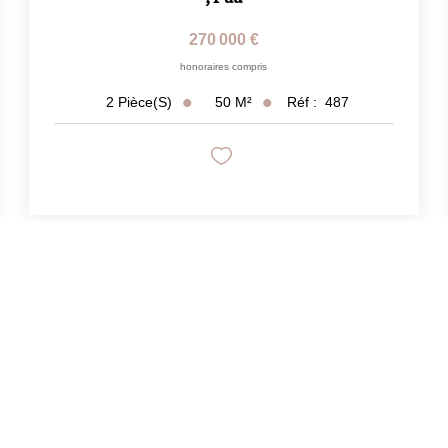
270 000 €
honoraires compris
50
M²
Réf :
487
2
Pièce(s)