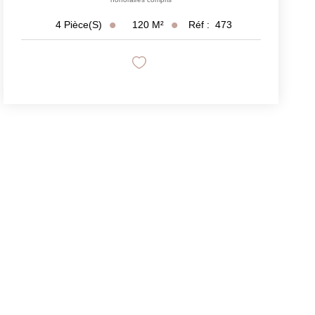
120
M²
Réf :
473
4
Pièce(s)