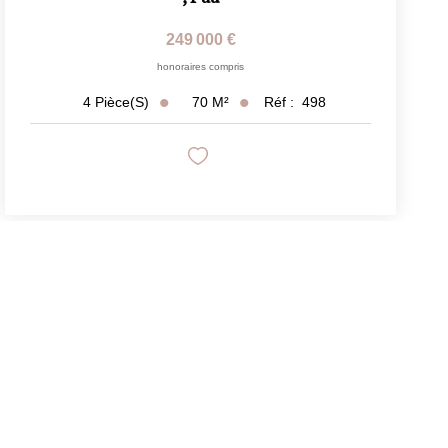
249 000 €
honoraires compris
70
M²
Réf :
498
4
Pièce(s)