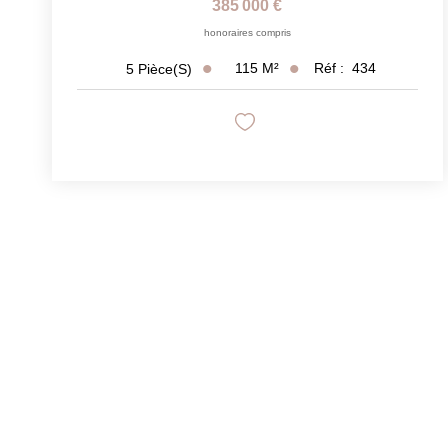
385 000 €
honoraires compris
115
M²
Réf :
434
5
Pièce(s)