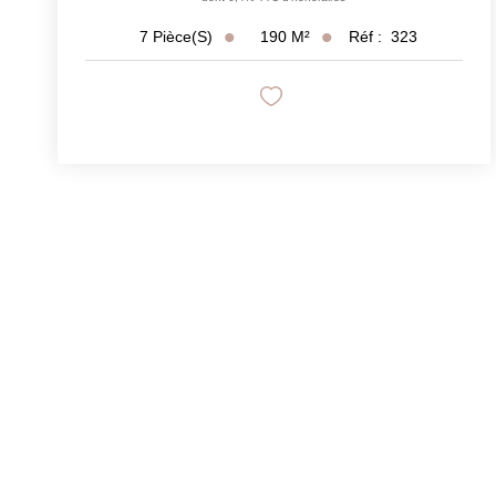
190
M²
Réf :
323
7
Pièce(s)