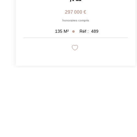
297 000 €
honoraires compris
Réf :
489
135
M²