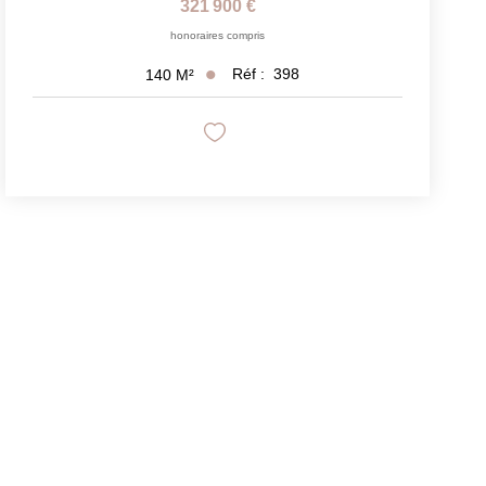
321 900 €
honoraires compris
Réf :
398
140
M²