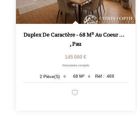
Duplex De Caractère - 68 M² Au Coeur De Pau
,
Pau
145 000 €
honoraires compris
68
M²
Réf :
469
2
Pièce(s)