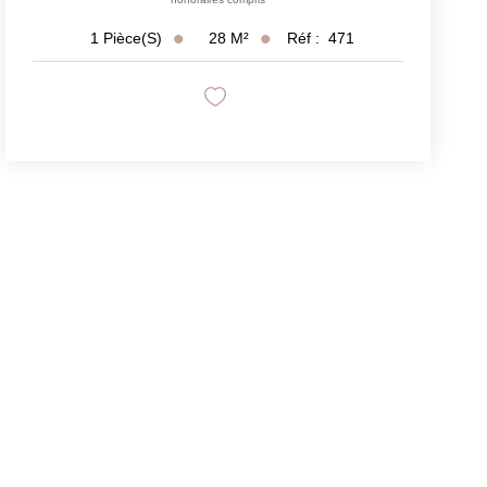
28
M²
Réf :
471
1
Pièce(s)