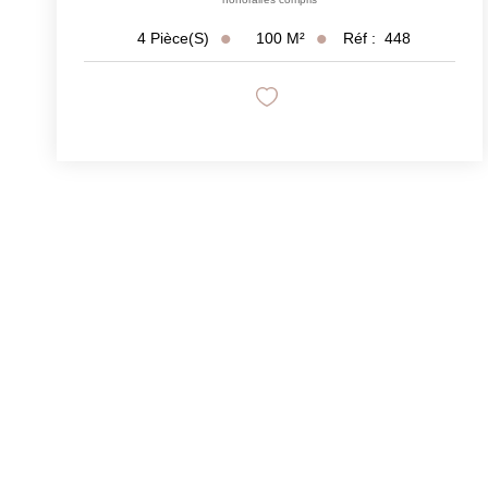
100
M²
Réf :
448
4
Pièce(s)