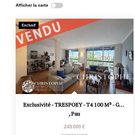
Afficher la carte
Exclusif
Exclusivité - TRESPOEY - T4 100 M² - Garage Box Et Cave -
,
Pau
248 000 €
honoraires compris