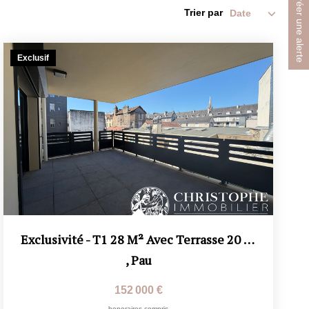
Créer une alerte
Trier par
Exclusif
Exclusivité - T1 28 M² Avec Terrasse 20 M² - Cave Et...
,
Pau
152 000 €
honoraires compris