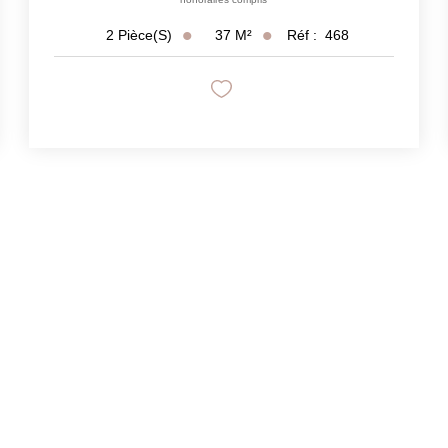
37
M²
Réf :
468
2
Pièce(s)