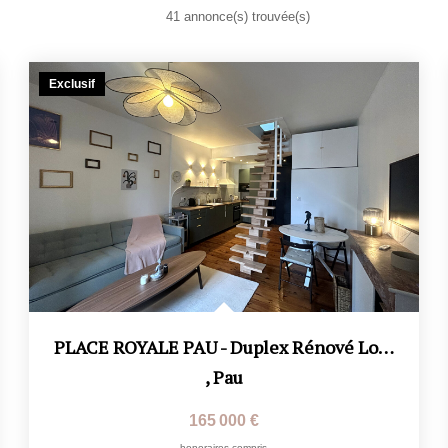
41 annonce(s) trouvée(s)
Exclusif
PLACE ROYALE PAU - Duplex Rénové Loué - Dernier Étage Avec...
,
Pau
165 000 €
honoraires compris