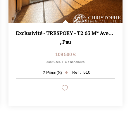
Exclusivité - TRESPOEY - T2 63 M² Avec Jardin-Cave
,
Pau
109 500 €
dont 9,5% TTC d'honoraires
Réf :
510
2
Pièce(s)