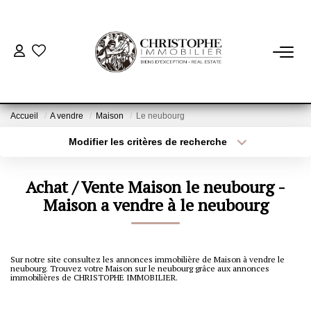
ACHETER
BIENS VENDUS
Accueil
A vendre
Maison
Le neubourg
Modifier les critères de recherche
Localisation
Type de bien
VENDRE
Localisation
Sélectionnez...
Achat / Vente Maison le neubourg -
NOTRE AGENCE
Surface min
Maison a vendre à le neubourg
Budget max
Qui Sommes-Nous
Plus de critères
Créer une alerte
Notre Équipe
Sur notre site consultez les annonces immobilière de Maison à vendre le
neubourg. Trouvez votre Maison sur le neubourg grâce aux annonces
Nous Rejoindre
immobilières de CHRISTOPHE IMMOBILIER.
Nos Actualités