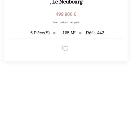
,
Le Neubourg
499 900 €
honoraires compris
165
M²
Réf :
442
6
Pièce(s)