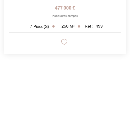
477 000 €
honoraires compris
250
M²
Réf :
499
7
Pièce(s)