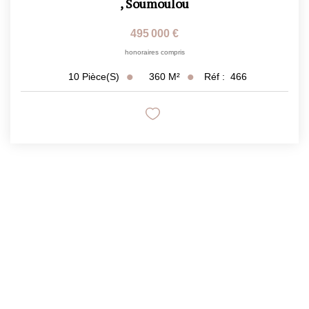
,
Soumoulou
495 000 €
honoraires compris
360
M²
Réf :
466
10
Pièce(s)