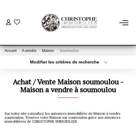
ACHETER
BIENS VENDUS
Accueil
A vendre
Maison
Soumoulou
Modifier les critères de recherche
Localisation
Type de bien
VENDRE
Localisation
Sélectionnez...
Achat / Vente Maison soumoulou -
NOTRE AGENCE
Surface min
Maison a vendre à soumoulou
Budget max
Qui Sommes-Nous
Plus de critères
Créer une alerte
Notre Équipe
Sur notre site consultez les annonces immobilière de Maison à vendre
soumoulou. Trouvez votre Maison sur soumoulou grâce aux annonces
Nous Rejoindre
immobilières de CHRISTOPHE IMMOBILIER.
Nos Actualités